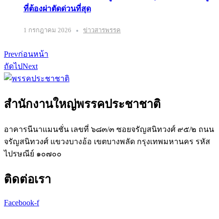
ที่ต้องผ่าตัดด่วนที่สุด
1 กรกฎาคม 2026
ข่าวสารพรรค
Prev
ก่อนหน้า
ถัดไป
Next
สำนักงานใหญ่พรรคประชาชาติ
อาคารนีนาแมนชั่น เลขที่ ๖๘๓/๓ ซอยจรัญสนิทวงศ์ ๙๕/๒ ถนน
จรัญสนิทวงศ์ แขวงบางอ้อ เขตบางพลัด กรุงเทพมหานคร รหัส
ไปรษณีย์ ๑๐๗๐๐
ติดต่อเรา
Facebook-f