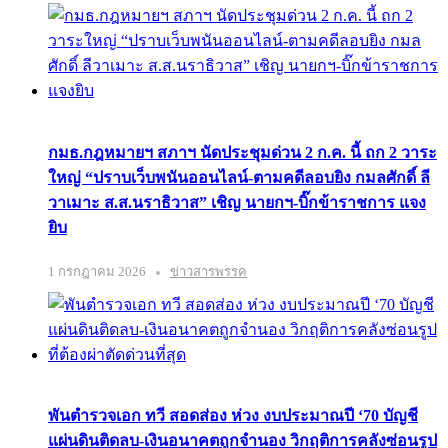
กมธ.กฎหมายฯ สภาฯ นัดประชุมด่วน 2 ก.ค. นี้ ถก 2 วาระ
ใหญ่ “ปราบเว็บพนันออนไลน์-ตามคดีลอบยิง กมลศักดิ์ ลี
วาเมาะ ส.ส.นราธิวาส” เชิญ นายกฯ-บิ๊กข้าราชการ แจง
ยิบ
1 กรกฎาคม 2026
ข่าวสารพรรค
พันตำรวจเอก ทวี สอดส่อง ห่วง งบประมาณปี ‘70 บัญชี
แผ่นดินติดลบ-เงินอนาคตถูกจำนอง วิกฤติการคลังซ่อนรูป