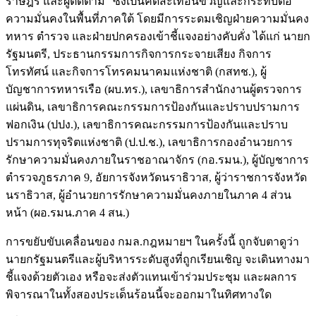
ราษฎร และผู้ติดตาม” ซึ่งเป็นคดีสะเทือนขวัญและกระทบต่อ
ความมั่นคงในพื้นที่ภาคใต้ โดยมีการระดมเชิญฝ่ายความมั่นคง
ทหาร ตำรวจ และฝ่ายปกครองเข้าชี้แจงอย่างคับคั่ง ได้แก่ นายก
รัฐมนตรี, ประธานกรรมการกิจการกระจายเสียง กิจการ
โทรทัศน์ และกิจการโทรคมนาคมแห่งชาติ (กสทช.), ผู้
บัญชาการทหารเรือ (ผบ.ทร.), เลขาธิการสำนักงานผู้ตรวจการ
แผ่นดิน, เลขาธิการคณะกรรมการป้องกันและปราบปรามการ
ฟอกเงิน (ปปง.), เลขาธิการคณะกรรมการป้องกันและปราบ
ปรามการทุจริตแห่งชาติ (ป.ป.ช.), เลขาธิการกองอำนวยการ
รักษาความมั่นคงภายในราชอาณาจักร (กอ.รมน.), ผู้บัญชาการ
ตำรวจภูธรภาค 9, อัยการจังหวัดนราธิวาส, ผู้ว่าราชการจังหวัด
นราธิวาส, ผู้อำนวยการรักษาความมั่นคงภายในภาค 4 ส่วน
หน้า (ผอ.รมน.ภาค 4 สน.)
การขยับขับเคลื่อนของ กมล.กฎหมายฯ ในครั้งนี้ ถูกจับตาดูว่า
นายกรัฐมนตรีและผู้บริหารระดับสูงที่ถูกเรียนเชิญ จะเดินทางมา
ชี้แจงด้วยตัวเอง หรือจะส่งตัวแทนเข้าร่วมประชุม และผลการ
พิจารณาในทั้งสองประเด็นร้อนนี้จะออกมาในทิศทางใด