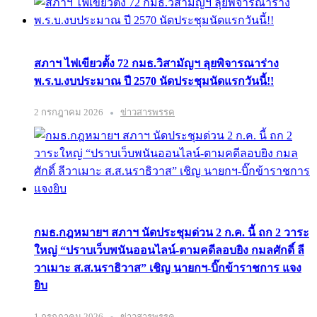
สภาฯ ไฟเขียวตั้ง 72 กมธ.วิสามัญฯ ลุยพิจารณาร่าง
พ.ร.บ.งบประมาณ ปี 2570 นัดประชุมนัดแรกวันนี้!!
2 กรกฎาคม 2026
ข่าวสารพรรค
กมธ.กฎหมายฯ สภาฯ นัดประชุมด่วน 2 ก.ค. นี้ ถก 2 วาระ
ใหญ่ “ปราบเว็บพนันออนไลน์-ตามคดีลอบยิง กมลศักดิ์ ลี
วาเมาะ ส.ส.นราธิวาส” เชิญ นายกฯ-บิ๊กข้าราชการ แจง
ยิบ
1 กรกฎาคม 2026
ข่าวสารพรรค