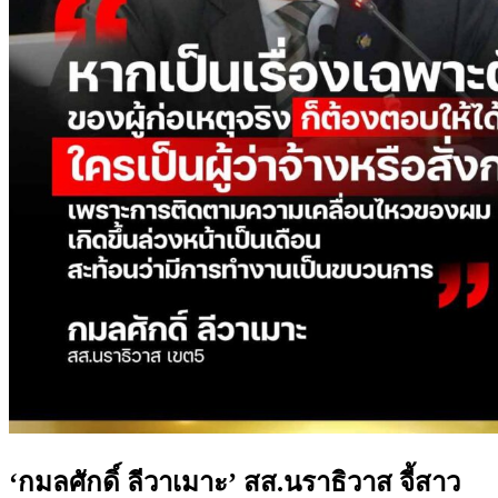
‘กมลศักดิ์ ลีวาเมาะ’ สส.นราธิวาส จี้สาว