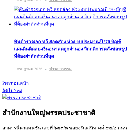
พันตำรวจเอก ทวี สอดส่อง ห่วง งบประมาณปี ‘70 บัญชี
แผ่นดินติดลบ-เงินอนาคตถูกจำนอง วิกฤติการคลังซ่อนรูป
ที่ต้องผ่าตัดด่วนที่สุด
1 กรกฎาคม 2026
ข่าวสารพรรค
Prev
ก่อนหน้า
ถัดไป
Next
สำนักงานใหญ่พรรคประชาชาติ
อาคารนีนาแมนชั่น เลขที่ ๖๘๓/๓ ซอยจรัญสนิทวงศ์ ๙๕/๒ ถนน