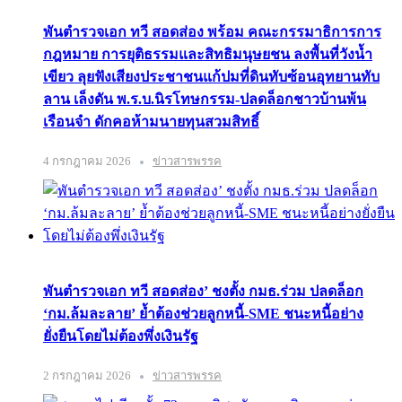
พันตำรวจเอก ทวี สอดส่อง พร้อม คณะกรรมาธิการการ
กฎหมาย การยุติธรรมและสิทธิมนุษยชน ลงพื้นที่วังน้ำ
เขียว ลุยฟังเสียงประชาชนแก้ปมที่ดินทับซ้อนอุทยานทับ
ลาน เล็งดัน พ.ร.บ.นิรโทษกรรม-ปลดล็อกชาวบ้านพ้น
เรือนจำ ดักคอห้ามนายทุนสวมสิทธิ์
4 กรกฎาคม 2026
ข่าวสารพรรค
พันตำรวจเอก ทวี สอดส่อง’ ชงตั้ง กมธ.ร่วม ปลดล็อก
‘กม.ล้มละลาย’ ย้ำต้องช่วยลูกหนี้-SME ชนะหนี้อย่าง
ยั่งยืนโดยไม่ต้องพึ่งเงินรัฐ
2 กรกฎาคม 2026
ข่าวสารพรรค