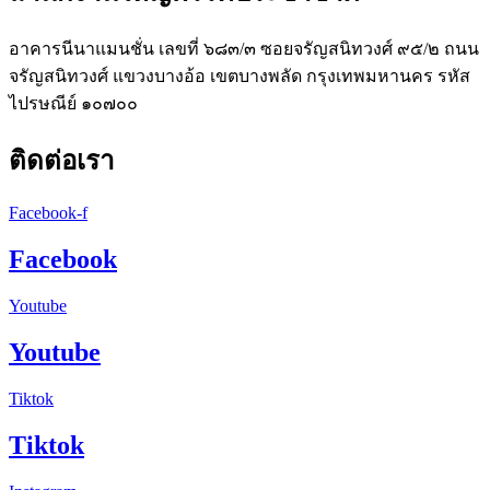
อาคารนีนาแมนชั่น เลขที่ ๖๘๓/๓ ซอยจรัญสนิทวงศ์ ๙๕/๒ ถนน
จรัญสนิทวงศ์ แขวงบางอ้อ เขตบางพลัด กรุงเทพมหานคร รหัส
ไปรษณีย์ ๑๐๗๐๐
ติดต่อเรา
Facebook-f
Facebook
Youtube
Youtube
Tiktok
Tiktok