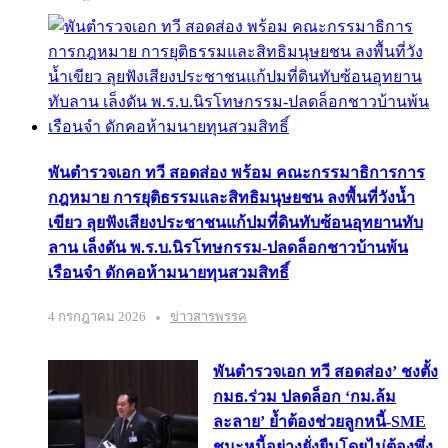
พันตำรวจเอก ทวี สอดส่อง พร้อม คณะกรรมาธิการการ
กฎหมาย การยุติธรรมและสิทธิมนุษยชน ลงพื้นที่วังน้ำ
เขียว ลุยฟังเสียงประชาชนแก้ปมที่ดินทับซ้อนอุทยานทับ
ลาน เล็งดัน พ.ร.บ.นิรโทษกรรม-ปลดล็อกชาวบ้านพ้น
เรือนจำ ดักคอห้ามนายทุนสวมสิทธิ์
4 กรกฎาคม 2026
ข่าวสารพรรค
พันตำรวจเอก ทวี สอดส่อง’ ชงตั้ง
กมธ.ร่วม ปลดล็อก ‘กม.ล้ม
ละลาย’ ย้ำต้องช่วยลูกหนี้-SME
ชนะหนี้อย่างยั่งยืนโดยไม่ต้องพึ่ง