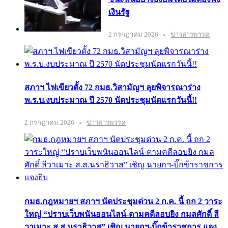
เงินรัฐ
2 กรกฎาคม 2026
ข่าวสารพรรค
สภาฯ ไฟเขียวตั้ง 72 กมธ.วิสามัญฯ ลุยพิจารณาร่าง
พ.ร.บ.งบประมาณ ปี 2570 นัดประชุมนัดแรกวันนี้!!
2 กรกฎาคม 2026
ข่าวสารพรรค
กมธ.กฎหมายฯ สภาฯ นัดประชุมด่วน 2 ก.ค. นี้ ถก 2 วาระ
ใหญ่ “ปราบเว็บพนันออนไลน์-ตามคดีลอบยิง กมลศักดิ์ ลี
วาเมาะ ส.ส.นราธิวาส” เชิญ นายกฯ-บิ๊กข้าราชการ แจง