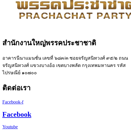
สำนักงานใหญ่พรรคประชาชาติ
อาคารนีนาแมนชั่น เลขที่ ๖๘๓/๓ ซอยจรัญสนิทวงศ์ ๙๕/๒ ถนน
จรัญสนิทวงศ์ แขวงบางอ้อ เขตบางพลัด กรุงเทพมหานคร รหัส
ไปรษณีย์ ๑๐๗๐๐
ติดต่อเรา
Facebook-f
Facebook
Youtube