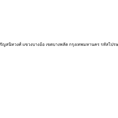
จรัญสนิทวงศ์ แขวงบางอ้อ เขตบางพลัด กรุงเทพมหานคร รหัสไปร