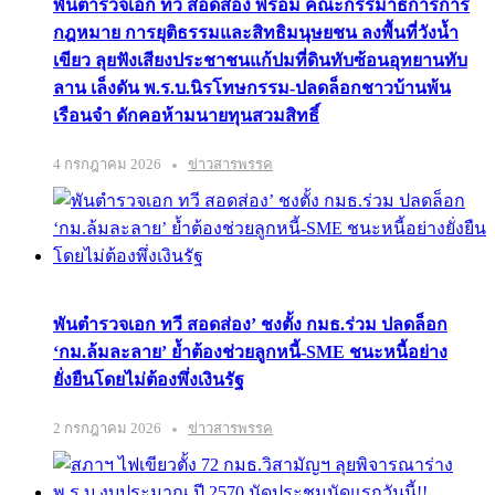
พันตำรวจเอก ทวี สอดส่อง พร้อม คณะกรรมาธิการการ
กฎหมาย การยุติธรรมและสิทธิมนุษยชน ลงพื้นที่วังน้ำ
เขียว ลุยฟังเสียงประชาชนแก้ปมที่ดินทับซ้อนอุทยานทับ
ลาน เล็งดัน พ.ร.บ.นิรโทษกรรม-ปลดล็อกชาวบ้านพ้น
เรือนจำ ดักคอห้ามนายทุนสวมสิทธิ์
4 กรกฎาคม 2026
ข่าวสารพรรค
พันตำรวจเอก ทวี สอดส่อง’ ชงตั้ง กมธ.ร่วม ปลดล็อก
‘กม.ล้มละลาย’ ย้ำต้องช่วยลูกหนี้-SME ชนะหนี้อย่าง
ยั่งยืนโดยไม่ต้องพึ่งเงินรัฐ
2 กรกฎาคม 2026
ข่าวสารพรรค