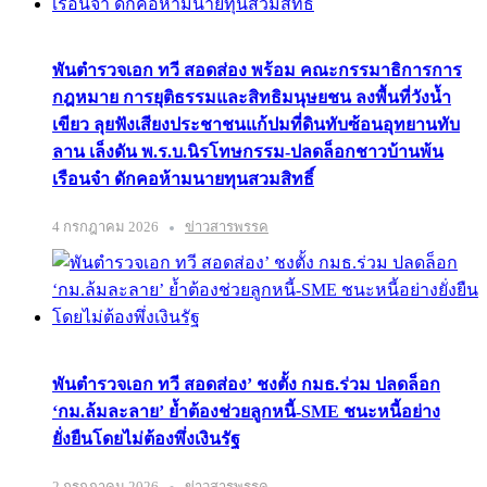
พันตำรวจเอก ทวี สอดส่อง พร้อม คณะกรรมาธิการการ
กฎหมาย การยุติธรรมและสิทธิมนุษยชน ลงพื้นที่วังน้ำ
เขียว ลุยฟังเสียงประชาชนแก้ปมที่ดินทับซ้อนอุทยานทับ
ลาน เล็งดัน พ.ร.บ.นิรโทษกรรม-ปลดล็อกชาวบ้านพ้น
เรือนจำ ดักคอห้ามนายทุนสวมสิทธิ์
4 กรกฎาคม 2026
ข่าวสารพรรค
พันตำรวจเอก ทวี สอดส่อง’ ชงตั้ง กมธ.ร่วม ปลดล็อก
‘กม.ล้มละลาย’ ย้ำต้องช่วยลูกหนี้-SME ชนะหนี้อย่าง
ยั่งยืนโดยไม่ต้องพึ่งเงินรัฐ
2 กรกฎาคม 2026
ข่าวสารพรรค