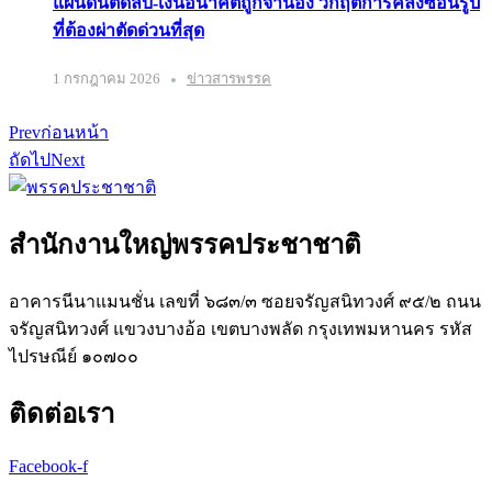
แผ่นดินติดลบ-เงินอนาคตถูกจำนอง วิกฤติการคลังซ่อนรูป
ที่ต้องผ่าตัดด่วนที่สุด
1 กรกฎาคม 2026
ข่าวสารพรรค
Prev
ก่อนหน้า
ถัดไป
Next
สำนักงานใหญ่พรรคประชาชาติ
อาคารนีนาแมนชั่น เลขที่ ๖๘๓/๓ ซอยจรัญสนิทวงศ์ ๙๕/๒ ถนน
จรัญสนิทวงศ์ แขวงบางอ้อ เขตบางพลัด กรุงเทพมหานคร รหัส
ไปรษณีย์ ๑๐๗๐๐
ติดต่อเรา
Facebook-f