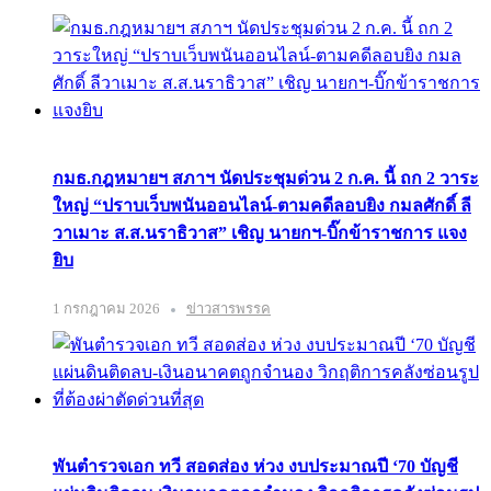
กมธ.กฎหมายฯ สภาฯ นัดประชุมด่วน 2 ก.ค. นี้ ถก 2 วาระ
ใหญ่ “ปราบเว็บพนันออนไลน์-ตามคดีลอบยิง กมลศักดิ์ ลี
วาเมาะ ส.ส.นราธิวาส” เชิญ นายกฯ-บิ๊กข้าราชการ แจง
ยิบ
1 กรกฎาคม 2026
ข่าวสารพรรค
พันตำรวจเอก ทวี สอดส่อง ห่วง งบประมาณปี ‘70 บัญชี