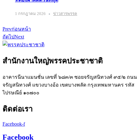
1 กรกฎาคม 2026
ข่าวสารพรรค
Prev
ก่อนหน้า
ถัดไป
Next
สำนักงานใหญ่พรรคประชาชาติ
อาคารนีนาแมนชั่น เลขที่ ๖๘๓/๓ ซอยจรัญสนิทวงศ์ ๙๕/๒ ถนน
จรัญสนิทวงศ์ แขวงบางอ้อ เขตบางพลัด กรุงเทพมหานคร รหัส
ไปรษณีย์ ๑๐๗๐๐
ติดต่อเรา
Facebook-f
Facebook