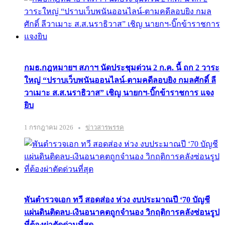
กมธ.กฎหมายฯ สภาฯ นัดประชุมด่วน 2 ก.ค. นี้ ถก 2 วาระ
ใหญ่ “ปราบเว็บพนันออนไลน์-ตามคดีลอบยิง กมลศักดิ์ ลี
วาเมาะ ส.ส.นราธิวาส” เชิญ นายกฯ-บิ๊กข้าราชการ แจง
ยิบ
1 กรกฎาคม 2026
ข่าวสารพรรค
พันตำรวจเอก ทวี สอดส่อง ห่วง งบประมาณปี ‘70 บัญชี
แผ่นดินติดลบ-เงินอนาคตถูกจำนอง วิกฤติการคลังซ่อนรูป
ที่ต้องผ่าตัดด่วนที่สุด