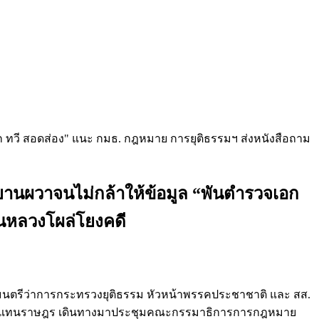
ำพยานผวาจนไม่กล้าให้ข้อมูล “พันตำรวจเอก
ืนหลวงโผล่โยงคดี
ีตรัฐมนตรีว่าการกระทรวงยุติธรรม หัวหน้าพรรคประชาชาติ และ สส.
ภาผู้แทนราษฎร เดินทางมาประชุมคณะกรรมาธิการการกฎหมาย