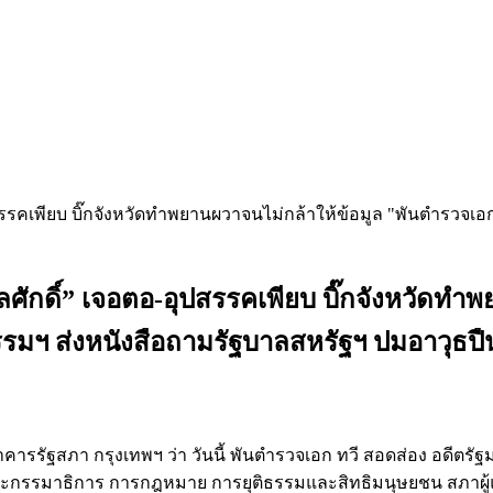
ลศักดิ์” เจอตอ-อุปสรรคเพียบ บิ๊กจังหวัดท
รมฯ ส่งหนังสือถามรัฐบาลสหรัฐฯ ปมอาวุธป
 4 อาคารรัฐสภา กรุงเทพฯ ว่า วันนี้ พันตำรวจเอก ทวี สอดส่อง อด
ร และกรรมาธิการ การกฎหมาย การยุติธรรมและสิทธิมนุษยชน ส