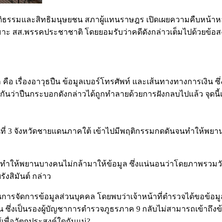
รมและสิทธิมนุษยชน สภาผู้แทนราษฎร เปิดเผยความคืบหน้าหลังการ
าะ สส.พรรคประชาชาติ โดยยอมรับว่าคดีดังกล่าวเต็มไปด้วยข้อสง
ัก คือ เรื่องอาวุธปืน ข้อมูลเบอร์โทรศัพท์ และเส้นทางทางการเงิน 
้งกันว่าปืนกระบอกดังกล่าวได้ถูกทำลายด้วยการฝังกลบไปแล้ว จุด
ในพื้นที่ 3 จังหวัดชายแดนภาคใต้ เข้าไปมีพฤติกรรมกดดันจนทำให้
ี่ไปทำให้พยานบางคนไม่กล้ามาให้ข้อมูล ซึ่งแน่นอนว่าโดยภาพรวมวันน
งสิมันต์ กล่าว
รจัดการข้อมูลส่วนบุคคล โดยพบว่าเจ้าหน้าที่ตำรวจได้ขอข้อมูลเ
ึ่งเป็นรองผู้บัญชาการตำรวจภูธรภาค 9 กลับไม่สามารถเข้าถึงข้อม
ื่อวัตถุประสงค์ใดกันแน่?