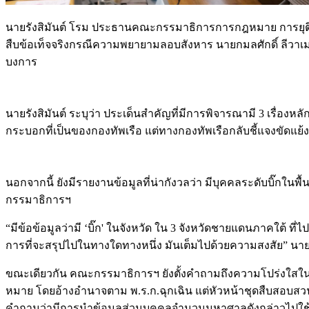
นายรังสิมันต์ โรม ประธานคณะกรรมาธิการการกฎหมาย การยุติธร
สืบข้อเท็จจริงกรณีความพยายามลอบสังหาร นายกมลศักดิ์ ลีวาเม
บงการ
นายรังสิมันต์ ระบุว่า ประเด็นสำคัญที่มีการพิจารณามี 3 เรื่องหล
กระบอกที่เป็นของกองทัพเรือ แต่ทางกองทัพเรือกลับชี้แจงขัดแย
นอกจากนี้ ยังมีรายงานข้อมูลที่น่ากังวลว่า มีบุคคลระดับบิ๊ก
กรรมาธิการฯ
“มีข้อข้อมูลว่ามี ‘บิ๊ก' ในจังหวัด ใน 3 จังหวัดชายแดนภาคใต้ ท
การที่จะสรุปไปในทางใดทางหนึ่ง มันเต็มไปด้วยความสงสัย” นายรั
ขณะเดียวกัน คณะกรรมาธิการฯ ยังตั้งคำถามถึงความโปร่งใสในกา
หมาย โดยอ้างอำนาจตาม พ.ร.ก.ฉุกเฉิน แต่หัวหน้าชุดสืบสอบสวน ซ
คำถามว่ามีการนำข้อมูลส่วนบุคคลจำนวนมหาศาลดังกล่าวไปใช้เพ