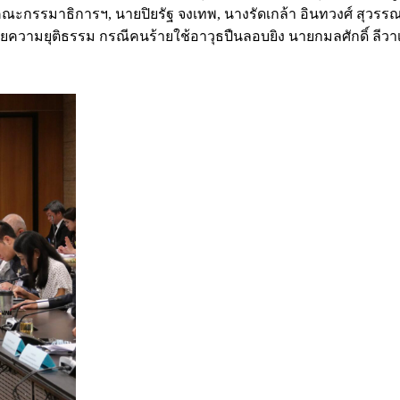
นคณะกรรมาธิการฯ, นายปิยรัฐ จงเทพ, นางรัดเกล้า อินทวงศ์ สุว
มยุติธรรม กรณีคนร้ายใช้อาวุธปืนลอบยิง นายกมลศักดิ์ ลีวา