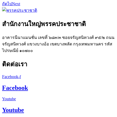
ถัดไป
Next
สำนักงานใหญ่พรรคประชาชาติ
อาคารนีนาแมนชั่น เลขที่ ๖๘๓/๓ ซอยจรัญสนิทวงศ์ ๙๕/๒ ถนน
จรัญสนิทวงศ์ แขวงบางอ้อ เขตบางพลัด กรุงเทพมหานคร รหัส
ไปรษณีย์ ๑๐๗๐๐
ติดต่อเรา
Facebook-f
Facebook
Youtube
Youtube