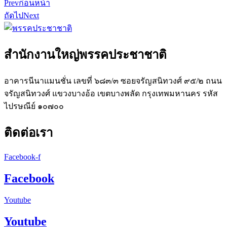
Prev
ก่อนหน้า
ถัดไป
Next
สำนักงานใหญ่พรรคประชาชาติ
อาคารนีนาแมนชั่น เลขที่ ๖๘๓/๓ ซอยจรัญสนิทวงศ์ ๙๕/๒ ถนน
จรัญสนิทวงศ์ แขวงบางอ้อ เขตบางพลัด กรุงเทพมหานคร รหัส
ไปรษณีย์ ๑๐๗๐๐
ติดต่อเรา
Facebook-f
Facebook
Youtube
Youtube