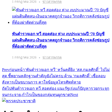
1 กรกฎาคม 2026
ข่าวสารพรรค
พันตำรวจเอก ทวี สอดส่อง ห่วง งบประมาณปี ‘70 บัญชี
แผ่นดินติดลบ-เงินอนาคตถูกจำนอง วิกฤติการคลังซ่อนรูป
ที่ต้องผ่าตัดด่วนที่สุด
1 กรกฎาคม 2026
ข่าวสารพรรค
Prev
ก่อนหน้า
‘พันตำรวจเอก ทวี’ หวั่นคดียิง ‘สส.กมลศักดิ์’ ไปไม่
สุด ชี้พยานหลักฐานสำคัญยังไม่ครบ ด้าน ‘กมลศักดิ์’ เชื่อลอบ
สังหารเป็นขบวนการ คาใจข้อมูลโทรศัพท์หาย
ถัดไป
พันตำรวจเอก ทวี สอดส่อง แนะรัฐเร่งแก้ปัญหารวยกระจุก
จนกระจาย-กำไรเป็นของกลุ่มทุนผูกขาด
Next