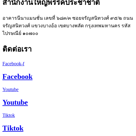
สำนักงานใหญ่พรรคประชาชาติ
อาคารนีนาแมนชั่น เลขที่ ๖๘๓/๓ ซอยจรัญสนิทวงศ์ ๙๕/๒ ถนน
จรัญสนิทวงศ์ แขวงบางอ้อ เขตบางพลัด กรุงเทพมหานคร รหัส
ไปรษณีย์ ๑๐๗๐๐
ติดต่อเรา
Facebook-f
Facebook
Youtube
Youtube
Tiktok
Tiktok