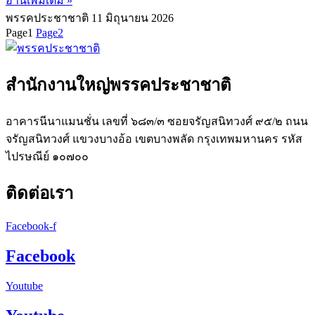
อ่านเพิ่มเติม »
พรรคประชาชาติ
11 มิถุนายน 2026
Page
1
Page
2
สำนักงานใหญ่พรรคประชาชาติ
อาคารนีนาแมนชั่น เลขที่ ๖๘๓/๓ ซอยจรัญสนิทวงศ์ ๙๕/๒ ถนน
จรัญสนิทวงศ์ แขวงบางอ้อ เขตบางพลัด กรุงเทพมหานคร รหัส
ไปรษณีย์ ๑๐๗๐๐
ติดต่อเรา
Facebook-f
Facebook
Youtube