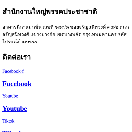
สำนักงานใหญ่พรรคประชาชาติ
อาคารนีนาแมนชั่น เลขที่ ๖๘๓/๓ ซอยจรัญสนิทวงศ์ ๙๕/๒ ถนน
จรัญสนิทวงศ์ แขวงบางอ้อ เขตบางพลัด กรุงเทพมหานคร รหัส
ไปรษณีย์ ๑๐๗๐๐
ติดต่อเรา
Facebook-f
Facebook
Youtube
Youtube
Tiktok