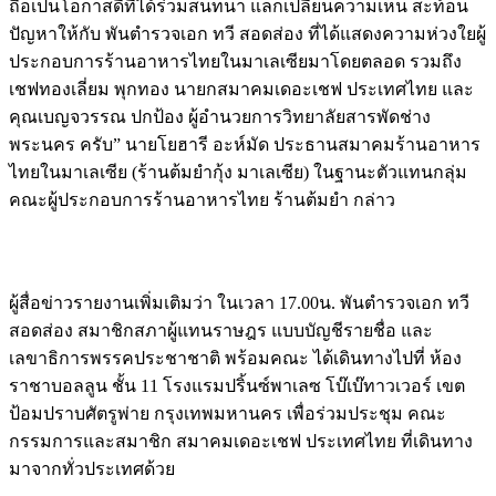
ถือเป็นโอกาสดีที่ได้ร่วมสนทนา แลกเปลี่ยนความเห็น สะท้อน
ปัญหาให้กับ พันตำรวจเอก ทวี สอดส่อง ที่ได้แสดงความห่วงใยผู้
ประกอบการร้านอาหารไทยในมาเลเซียมาโดยตลอด รวมถึง
เชฟทองเลี่ยม พุกทอง นายกสมาคมเดอะเชฟ ประเทศไทย และ
คุณเบญจวรรณ ปกป้อง ผู้อำนวยการวิทยาลัยสารพัดช่าง
พระนคร ครับ” นายโยฮารี อะห์มัด ประธานสมาคมร้านอาหาร
ไทยในมาเลเซีย (ร้านต้มยำกุ้ง มาเลเซีย) ในฐานะตัวแทนกลุ่ม
คณะผู้ประกอบการร้านอาหารไทย ร้านต้มยำ กล่าว
ผู้สื่อข่าวรายงานเพิ่มเติมว่า ในเวลา 17.00น. พันตำรวจเอก ทวี
สอดส่อง สมาชิกสภาผู้แทนราษฎร แบบบัญชีรายชื่อ และ
เลขาธิการพรรคประชาชาติ พร้อมคณะ ได้เดินทางไปที่ ห้อง
ราชาบอลลูน ชั้น 11 โรงแรมปริ้นซ์พาเลซ โบ๊เบ๊ทาวเวอร์ เขต
ป้อมปราบศัตรูพ่าย กรุงเทพมหานคร เพื่อร่วมประชุม คณะ
กรรมการและสมาชิก สมาคมเดอะเชฟ ประเทศไทย ที่เดินทาง
มาจากทั่วประเทศด้วย