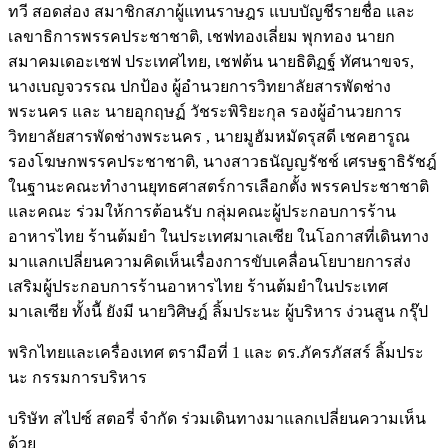
ทวี สอดส่อง สมาชิกสภาผู้แทนราษฎร แบบบัญชีรายชื่อ และ
เลขาธิการพรรคประชาชาติ, เชฟทองเลี่ยม พุกทอง นายก
สมาคมเดอะเชฟ ประเทศไทย, เชฟต้น นายธิติฏฐ์ ทัศนาขจร,
นางเบญจวรรณ ปกป้อง ผู้อำนวยการวิทยาลัยสารพัดช่าง
พระนคร และ นายอุกฤษฏ์ วัชระพิริยะกุล รองผู้อำนวยการ
วิทยาลัยสารพัดช่างพระนคร , นายมูฮัมหมัดรุสดี เชคฮารูณ
รองโฆษกพรรคประชาชาติ, นางสาวธนัญญรัชช์ เศรษฐาธิรัชฎ์
ในฐานะคณะทำงานยุทธศาสตร์การเลือกตั้ง พรรคประชาชาติ
และคณะ ร่วมให้การต้อนรับ กลุ่มคณะผู้ประกอบการร้าน
อาหารไทย ร้านต้มยำ ในประเทศมาเลเซีย ในโอกาสที่เดินทาง
มาแลกเปลี่ยนความคิดเห็นเรื่องการขับเคลื่อนโยบายการส่ง
เสริมผู้ประกอบการร้านอาหารไทย ร้านต้มยำในประเทศ
มาเลเซีย ทั้งนีั ยังมี นายวิศิษฎ์ ลิ้มประนะ ผู้บริหาร ง่วนสูน กรุ๊ป
พริกไทยและเครื่องเทศ ตรามือที่ 1 และ ดร.ภัครภัสสร์ ลิ้มประ
นะ กรรมการบริหาร
บริษัท สไปซ์ สตอรี่ จำกัด ร่วมเดินทางมาแลกเปลี่ยนความเห็น
ด้วย