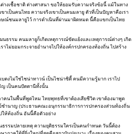
่างเชื้อชาติ ต่างศาสนา ขอให้ยอมรับความจริงข้อนี้ แม้ในทาง
าเขาเป็นคนไทย ความจริงเขาเป็นคนมลายู ตัวที่เป็นปัญหาคือเรา
ษณ์ชนมลายูไว้ การดำเนินที่ผ่านมาผิดหมด นี้คือแขกเป็นไทย
นธรรม คนมลายูก็เกิดเหตุการณ์ขัดแย้งและเหตุการณ์ต่างๆ เกิด
นรัฐ คือเราไม่ยอมกระจายอำนาจไปให้องค์กรปกครองท้องถิ่น ไปสร้าง
ตงไม่ใช่ไชน่าทาวน์ เป็นไชน่าซิตี้ คนมีความรู้มาก เราไป
ิญ เป็นคนปัตตานีทั้งนั้น
ในพื้นที่พูดไหม ไทยพุทธที่เขาต้องเสียชีวิต เขาต้องมาพูด
าจารย์ชำนาญ (ประธานคณะอนุกรรมาธิการการปกครองส่วนท้องถิ่น
้องถิ่น อันนี้คือตัวอย่าง
็นธรรมปลายเหตุ ความยุติธรรมใครเป็นคนกำหนด วันนี้ต้อง
ึกษาภาคใต้ที่ยิ่งใหญ่ที่สุดคือสถาบันปอเนาะ เรื่องของคนสาม