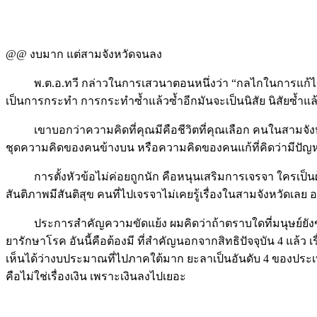
@@ งบมาก แต่สามจังหวัดจนลง
พ.ต.อ.ทวี กล่าวในการเสวนาตอนหนึ่งว่า “กลไกในการแก้ไขปัญหาอ
เป็นการกระทำ การกระทำซ้ำแล้วซ้ำอีกมันจะเป็นนิสัย นิสัยซ้ำแ
เขาบอกว่าความคิดที่คุณมีคือชีวิตที่คุณเลือก คนในสามจังหว
ชุดความคิดของคนข้างบน หรือความคิดของคนแก้ที่คิดว่ามีปัญหา ท
การตั้งหัวข้อไม่ค่อยถูกนัก คือหนุนเสริมการเจรจา ใครเป็นผู
สันติภาพมีสันติสุข คนที่ไปเจรจาไม่เคยรู้เรื่องในสามจังหวัดเลย 
ประการสำคัญความขัดแย้ง ผมคิดว่าถ้าตราบใดที่มนุษย์ยังขาดสิ่งเห
ยารักษาโรค อันนี้คือต้องมี ที่สำคัญนอกจากสิทธิปัจจุบัน 4 แล้ว
เห็นได้ว่างบประมาณที่ไปภาคใต้มาก ยะลาเป็นอันดับ 4 ของประเท
คือไม่ใช่เรื่องเงิน เพราะเงินลงไปเยอะ