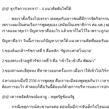
@@ ธุรกิจการเจรจา? – 4 แนวคิดดับไฟใต้
พอเราตั้งเรื่องไปเจรจา เคยคุยกับเยาวชนที่มีการจัดกิจกรรมเรื่อ
เพราะผมเป็นคนเริ่มการพูดคุยเอง (สมัยเป็นเลขาธิการ ศอ.บต.)
เราลองมาคุยว่า ปัญหาเขาคืออะไร แล้วเขาก็ไม่ไว้ใจ เพราะถูกอพ
ปัญหาคือว่า วันนี้เราจะแก้ปัญหาภาคใต้ แนวความคิดที่ยอมรับมา
1.ของล้นเกล้าฯรัชกาลที่ 6 คือหลัก ‘รัฐประศาสโนบาย’
2.ของพระเจ้าอยู่หัวรัชกาลที่ 9 คือ “เข้าใจ เข้าถึง พัฒนา”
3.ของท่านหะยีสุหลง ที่หาทางออกครั้งแรก เมื่อเราให้เข้าไปเวิ
4.ทางออกเมื่อปี 2556 การพูดคุย คือเราจะมีลองพูดคุยกันว่า เวลา
ต้องการอะไร คำตอบก็คือวันนี้ต้องแก้ด้วยการบริหารและการปกครอ
@@ เคารพอัตลักษณ์มลายู – หยุดรัฐซ้อนรัฐ
กรณีเหตุการณ์สะพานกอตอ ตอนนั้นมีการจับเด็กไปโยนแม่น้ำส