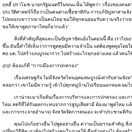
ฤทธิ์ ปราโมช นายกรัฐมนตรีในขณะนั้น ได้พูดว่า ‘เรื่องของคนส
ประวัติศาสตร์ก็ถือว่าเป็นคนต่างเชื้อชาติกัน การแก้ปัญหาสาม
ไปหลอกเขาว่าเขาเป็นคนไทย ขอให้ทุกคนยอมรับความจริงว่าเขาไม
ขอให้เขาพูดภาษาไทยก็ยากแล้ว’
สิ่งที่สำคัญที่สุดและเป็นปัญหาขัดแย้งในตอนนี้ คือ เราไปเ
ขึ้น อันนี้ทำให้เห็นว่าการพูดคุยมีความจำเป็น แต่ต้องพูดคุยโดยใ
ศอ.บต. ไปสร้างงบบูรณาการ ไปสร้างอะไรทุกอย่างเลย แล้วคนใ
@@ ต้องแก้ที่ “การเมืองการปกครอง”
เรื่องเศรษฐกิจ ไม่มีจังหวัดไหนอุดมสมบูรณ์เท่ากับสามจังหวัด
หลอกว่า เขาไม่มีความรู้ เข้าไปทุกหมู่บ้านไปเรียนนอกหมด ผมไปเย
เราน่าจะมาเริ่มต้นเรื่องการบริหารและการปกครอง และการพูดคุ
ไหม สตรีที่ได้รับผลกระทบจากการสูญเสียสามี ต้องมาพูดไหม แ
และการกระจายอำนาจ) จังหวัดจัดการตนเอง จะทำประชามติกับแบบไห
คุณไปแก้อย่างอื่น ไปพูดอย่างอื่น ความเป็นธรรมสำคัญ สิ่งท
เปลี่ยนวิธีคิด เราต้องไปสร้างคนในภาคใต้ คือทำอย่างไร ต้องสร้า