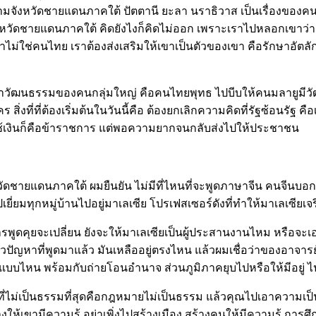
ามจังหวัดชายแดนภาคใต้ ปัตตานี ยะลา นราธิวาส เป็นเรื่องของคนต
จังหวัดชายแดนภาคใต้ คิดยังไงก็คิดไม่ออก เพราะเราไปหลอกเขาว่
่ใช่คนไทย เราต้องส่งเสริมให้เขาเป็นตัวของเขา คือรักษาอัตลัก
อาวัฒนธรรมของคนกลุ่มใหญ่ คือคนไทยพุทธ ไปบีบให้คนมลายูมีวัฒ
คร สิ่งที่ที่ต้องเริ่มต้นในวันนี้คือ ต้องยกเลิกความคิดที่รัฐซ้อ
ช้เงินก็คือข้าราชการ แต่พอความยากจนกลับส่งไปให้ประชาชน
ชายแดนภาคใต้ ผมยืนยัน ไม่มีที่ไหนที่จะพูดภาษาจีน คนจีนบอกเบ
ี่ยมทุกหมู่บ้านไปอยู่มาเลเซีย โปรเฟสเซอร์ดังที่ทำให้มาเลเซียเจร
ยจะเปลี่ยน ยังจะให้มาเลเซียเป็นผู้ประสานงานไหม หรือจะเอาคน
ล้วปัญหาที่พูดมาแล้ว มันเหลืออยู่ตรงไหน แล้วผมเชื่อว่าของอ
น พร้อมกับถ่ายโอนอำนาจ ส่วนภูมิภาคยุบไปหรือให้มีอยู่ ไปให้ท
ี่ไม่เป็นธรรมที่สุดคือกฎหมายไม่เป็นธรรม แล้วคุณไปเอาความเป
งให้เขามีความรู้ อย่าเพิ่งไปสร้างเมือง สร้างคนให้มีความรู้ การศ