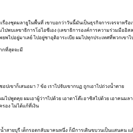
งชุดมลายูในพื้นที่ เขาบอกว่าวันนี้มันเป็นธุรกิจการเจรจาหรือเปล่
 ผมไปพบเลขาธิการโอไอซีเอง (เลขาธิการองค์การความร่วมมืออิสล
ยพไปอยู่มาเลย์ ไปอยู่ซาอุดิอาระเบีย ผมไปทุกประเทศที่พวกเขาไปอ
กที่สุดจะมี
ร์กชอปเขาก็เสนอมา 7 ข้อ เราไปจับเขากบฏ ถูกเอาไปถ่วงน้ำตาย
ผมไปพูดคุย ผมเอาผู้ว่าฯไปด้วย เอาดาโต๊ะอาซิสไปด้วย เอาคนมลายูก
ง ไม่ได้แก้ที่เงิน
ายบุรี เด็กรอดกลับมาคนหนึ่ง ก็มีการเดินขบวนเป็นแสนคน แล