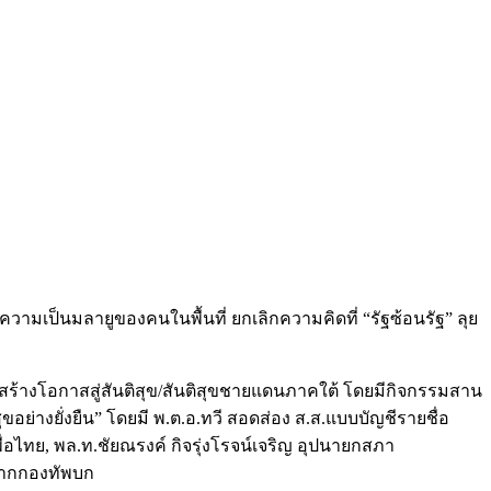
ป็นมลายูของคนในพื้นที่ ยกเลิกความคิดที่ “รัฐซ้อนรัฐ” ลุย
นาสร้างโอกาสสู่สันติสุข/สันติสุขชายแดนภาคใต้ โดยมีกิจกรรมสาน
ย่างยั่งยืน” โดยมี พ.ต.อ.ทวี สอดส่อง ส.ส.แบบบัญชีรายชื่อ
อไทย, พล.ท.ชัยณรงค์ กิจรุ่งโรจน์เจริญ อุปนายกสภา
จากกองทัพบก