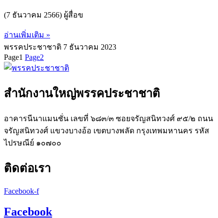
(7 ธันวาคม 2566) ผู้สื่อข
อ่านเพิ่มเติม »
พรรคประชาชาติ
7 ธันวาคม 2023
Page
1
Page
2
สำนักงานใหญ่พรรคประชาชาติ
อาคารนีนาแมนชั่น เลขที่ ๖๘๓/๓ ซอยจรัญสนิทวงศ์ ๙๕/๒ ถนน
จรัญสนิทวงศ์ แขวงบางอ้อ เขตบางพลัด กรุงเทพมหานคร รหัส
ไปรษณีย์ ๑๐๗๐๐
ติดต่อเรา
Facebook-f
Facebook